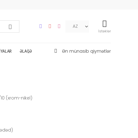
İstəklər
Ən münasib qiymətlər
IYALAR
ƏLAQƏ
10 (xrom-nikel)
 ədəd)