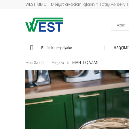
WEST MMC - Məişət avadanlıqlarının satışı və servisi
Axtar...
Bütün Kateqoriyalar
HAQQIMI
MANTI QAZANI
Əsas Səhifə
Mağaza