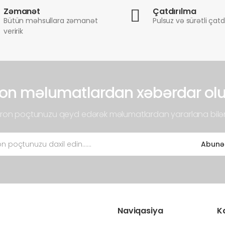
Zəmanət
Çatdırılma
Bütün məhsullara zəmanət
Pulsuz və sürətli çatd
veririk
on məlumatlardan xəbərdar ol
tron poçtunuzu qeyd edərək məlumatlardan yararlana bilər
Abunə
Naviqasiya
K