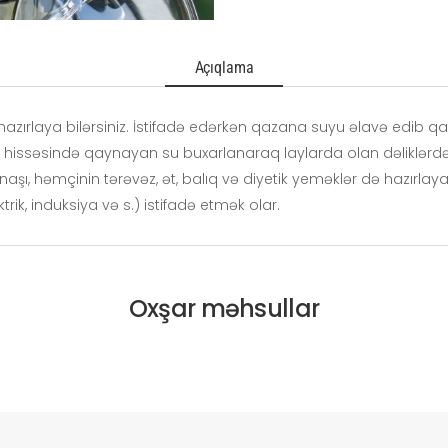
Açıqlama
azırlaya bilərsiniz. İstifadə edərkən qazana suyu əlavə edib qay
an hissəsində qaynayan su buxarlanaraq laylarda olan dəliklərdə
şı, həmçinin tərəvəz, ət, balıq və diyetik yeməklər də hazırlaya b
ik, induksiya və s.) istifadə etmək olar.
Oxşar məhsullar