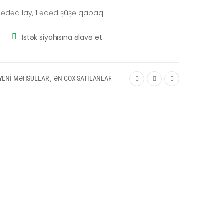
 3 ədəd lay, 1 ədəd şüşə qapaq
İstək siyahısına əlavə et
,
YENİ MƏHSULLAR
ƏN ÇOX SATILANLAR