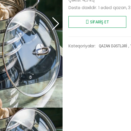
Çəkisi: 4,5 kq
Dəstə daxildir: 1 ədəd qazan,
SİFARİŞ ET
Kateqoriyalar:
,
QAZAN DƏSTLƏRİ