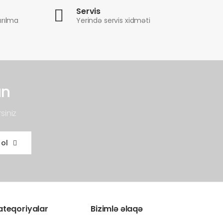
Servis
ırılma
Yerində servis xidməti
un
siniz
 ol
ateqoriyalar
Bizimlə əlaqə