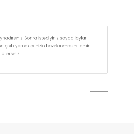
nadırsınız. Sonra istədiyiniz sayda layları
n çıxıb yeməklərinizin hazırlanmasını təmin
ilərsiniz.