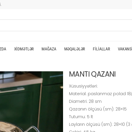
.
ZDA
XIDMƏTLƏR
MAĞAZA
MƏQALƏLƏR
FILIALLAR
VAKANS
MANTI QAZANI
Xüsusiyyətləri:
Material: paslanmaz polad 18/
Diametri: 28 sm
Qazanın ölçüsü (sm): 28×15
Tutumu: 5 lt
Layların ölçüsü (sm): 28×10 (3