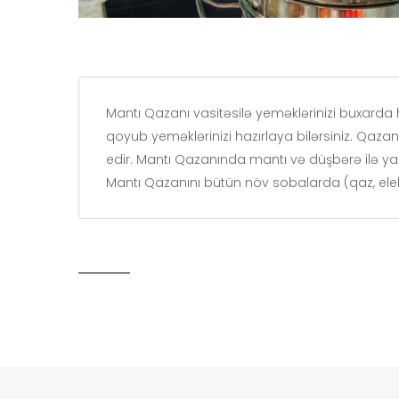
Mantı Qazanı vasitəsilə yeməklərinizi buxarda h
qoyub yeməklərinizi hazırlaya bilərsiniz. Qaz
edir. Mantı Qazanında mantı və düşbərə ilə yana
Mantı Qazanını bütün növ sobalarda (qaz, elektr