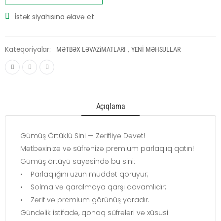
İstək siyahısına əlavə et
Kateqoriyalar:
,
MƏTBƏX LƏVAZiMATLARI
YENİ MƏHSULLAR
Açıqlama
Gümüş Örtüklü Sini — Zərifliyə Dəvət!
Mətbəxinizə və süfrənizə premium parlaqlıq qatın!
Gümüş örtüyü sayəsində bu sini:
• Parlaqlığını uzun müddət qoruyur;
• Solma və qaralmaya qarşı davamlıdır;
• Zərif və premium görünüş yaradır.
Gündəlik istifadə, qonaq süfrələri və xüsusi