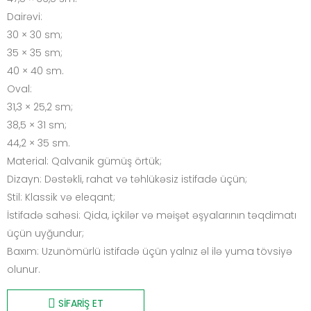
Dairəvi:
30 × 30 sm;
35 × 35 sm;
40 × 40 sm.
Oval:
31,3 × 25,2 sm;
38,5 × 31 sm;
44,2 × 35 sm.
Material: Qalvanik gümüş örtük;
Dizayn: Dəstəkli, rahat və təhlükəsiz istifadə üçün;
Stil: Klassik və eleqant;
İstifadə sahəsi: Qida, içkilər və məişət əşyalarının təqdimatı
üçün uyğundur;
Baxım: Uzunömürlü istifadə üçün yalnız əl ilə yuma tövsiyə
olunur.
SİFARİŞ ET