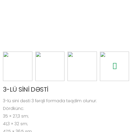
3-LÜ SİNİ DƏSTİ
3-lü sini dəsti 3 fərqli formada təqdim olunur:
Dördkünc:
35 × 27,3 sm;
41,3 × 32 sm;
47,5 × 36,5 sm.