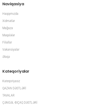
Naviqasiya
Haqqımızda
Xidmətlər
Mağaza
Məqalələr
Filiallar
Vakansiyalar
Əlaqə
Kateqoriyalar
Kateqoriyasız
QAZAN DƏSTLƏRİ
TAVALAR
ÇƏNGƏL-BIÇAQ DƏSTLƏRİ