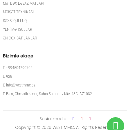
MƏTBƏX LƏVAZiMATLARI
MƏİŞƏT TEXNİKASI
ŞƏXSİ QULLUQ
YENİ MƏHSULLAR
ƏN ÇOX SATILANLAR
Bizimlə əlaqə
+994504290702
928
info@westmmc.az
Bakı, Əhmədli kəndi, Şahin Səmədov küç. 43C, AZ1032
Sosial media
Copyright © 2026 WEST MMC. All Rights Reserved.