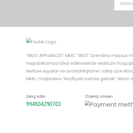
“WEST APPLIANCES” MMC “WEST” brendinə məxsus mə
respublikamıza idxal edilməsində eksklüziv hüquqla
Mətbəx əşyaları və avadanlıqlarının satışı üzrə ixt
MMC, müştərilərə “Keyfiyyəti evinizə gətirək” devizi 
Zəng edin
Ödəniş növləri
994504290702