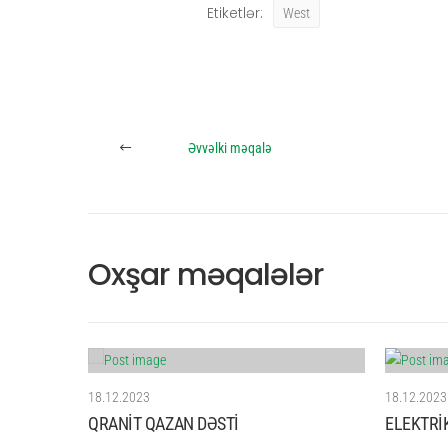
Etiketlər:
West
Əvvəlki məqalə
Oxşar məqalələr
18.12.2023
18.12.2023
QRANİT QAZAN DƏSTİ
ELEKTRİ