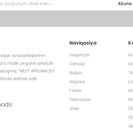
Abunə 
Naviqasiya
K
işət avadanlıqlarının
Haqqımızda
Ka
ra malik yeganə şirkətdir.
Xidmətlər
QA
isaslaşmış “WEST APPLIANCES”
Mağaza
TA
altında xidmət edir.
Məqalələr
ÇƏ
Filiallar
MƏ
Vakansiyalar
MƏ
Əlaqə
ŞƏ
YE
ƏN