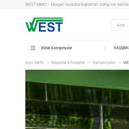
WEST MMC - Məişət avadanlıqlarının satışı və servisi
Axtar...
Bütün Kateqoriyalar
HAQQIMI
WE
Əsas Səhifə
Məqalələr & Reseptlər
Kampaniyalar