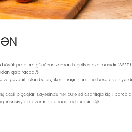
KƏN
n böyük problem gücünün zaman keçdikcə azalmasıdır. WEST hə
radan qaldıracaq😍
və güvənilir olan bu ətçəkən maşın həm mətbəxdə sizin yardım
daxili bıçaqları sayəsində hər cürə əti asanlıqla kiçik parça
q xüsusiyyəti ilə vaxtiniza qənaət edəcəksiniz🤩