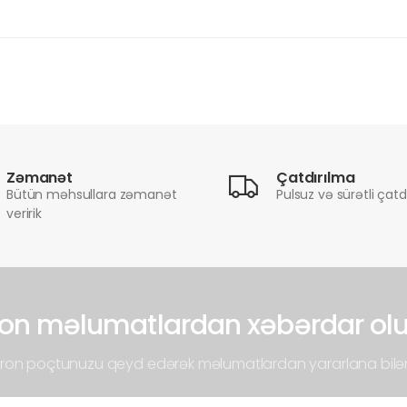
Zəmanət
Çatdırılma
Bütün məhsullara zəmanət
Pulsuz və sürətli çatd
veririk
on məlumatlardan xəbərdar ol
tron poçtunuzu qeyd edərək məlumatlardan yararlana bilər