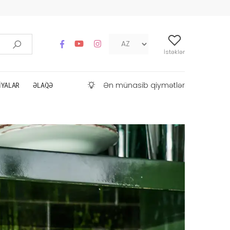
İstəklər
Ən münasib qiymətlər
IYALAR
ƏLAQƏ