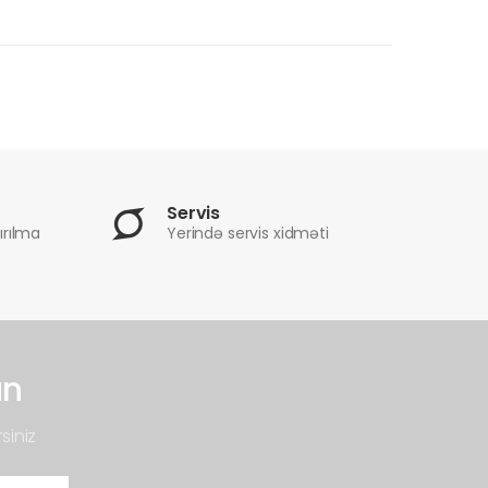
Servis
ırılma
Yerində servis xidməti
un
siniz