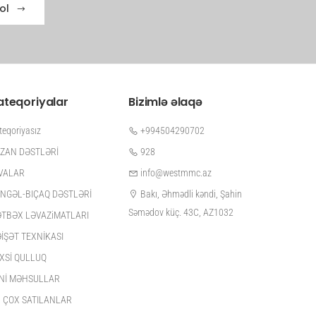
ol
ateqoriyalar
Bizimlə əlaqə
teqoriyasız
+994504290702
ZAN DƏSTLƏRİ
928
VALAR
info@westmmc.az
NGƏL-BIÇAQ DƏSTLƏRİ
Bakı, Əhmədli kəndi, Şahin
Səmədov küç. 43C, AZ1032
TBƏX LƏVAZiMATLARI
İŞƏT TEXNİKASI
XSİ QULLUQ
Nİ MƏHSULLAR
 ÇOX SATILANLAR