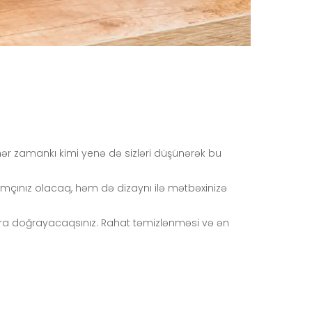
r zamankı kimi yenə də sizləri düşünərək bu
çınız olacaq, həm də dizaynı ilə mətbəxinizə
lara doğrayacaqsınız. Rahat təmizlənməsi və ən