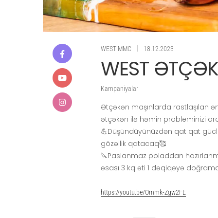
|
WEST MMC
18.12.2023
WEST ƏTÇƏ
Kampaniyalar
Ətçəkən maşınlarda rastlaşılan ə
ətçəkən ilə həmin probleminizi a
💪Düşündüyünüzdən qat qat güclü 
gözəllik qatacaq🥰
🔪Paslanmaz poladdan hazırlanmış 
əsası 3 kq əti 1 dəqiqəyə doğrama
https://youtu.be/Ommk-Zgw2FE