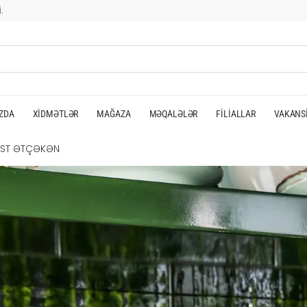
.
ZDA
XIDMƏTLƏR
MAĞAZA
MƏQALƏLƏR
FILIALLAR
VAKANS
ST ƏTÇƏKƏN