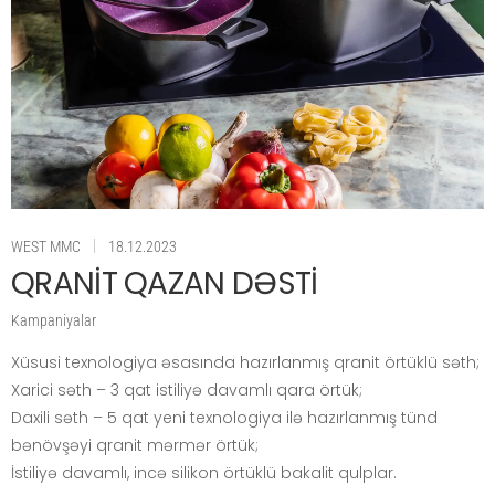
|
WEST MMC
18.12.2023
QRANİT QAZAN DƏSTİ
Kampaniyalar
Xüsusi texnologiya əsasında hazırlanmış qranit örtüklü səth;
Xarici səth – 3 qat istiliyə davamlı qara örtük;
Daxili səth – 5 qat yeni texnologiya ilə hazırlanmış tünd
bənövşəyi qranit mərmər örtük;
İstiliyə davamlı, incə silikon örtüklü bakalit qulplar.