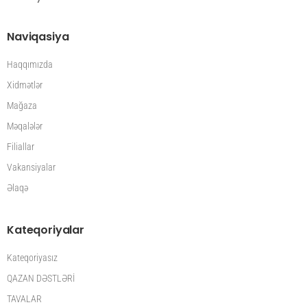
Naviqasiya
Haqqımızda
Xidmətlər
Mağaza
Məqalələr
Filiallar
Vakansiyalar
Əlaqə
Kateqoriyalar
Kateqoriyasız
QAZAN DƏSTLƏRİ
TAVALAR