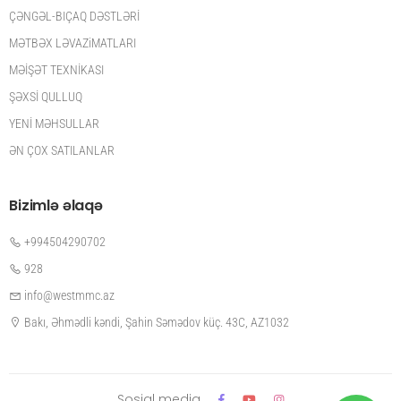
ÇƏNGƏL-BIÇAQ DƏSTLƏRİ
MƏTBƏX LƏVAZiMATLARI
MƏİŞƏT TEXNİKASI
ŞƏXSİ QULLUQ
YENİ MƏHSULLAR
ƏN ÇOX SATILANLAR
Bizimlə əlaqə
+994504290702
928
info@westmmc.az
Bakı, Əhmədli kəndi, Şahin Səmədov küç. 43C, AZ1032
Sosial media