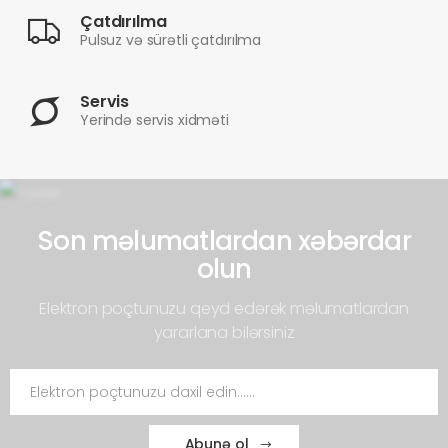
Çatdırılma
Pulsuz və sürətli çatdırılma
Servis
Yerində servis xidməti
Son məlumatlardan xəbərdar
olun
Elektron poçtunuzu qeyd edərək məlumatlardan
yararlana bilərsiniz
Abunə ol