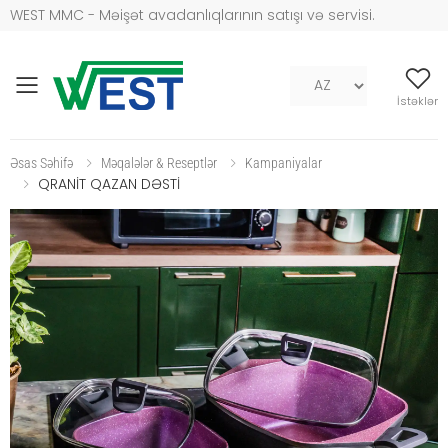
WEST MMC - Məişət avadanlıqlarının satışı və servisi.
Mob naviqasiya
İstəklər
Əsas Səhifə
Məqalələr & Reseptlər
Kampaniyalar
QRANİT QAZAN DƏSTİ