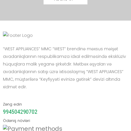
“WEST APPLIANCES” MMC “WEST” brendinə məxsus məişət
avadanlıqlarının respublikamıza idxal edilməsində eksklüziv
hüquqlara malik yeganə şirkətdir. Mətbəx əşyaları və
avadanlıqlarının satışı üzrə ixtisaslaşmış “WEST APPLIANCES”
MMC, müştərilərə “Keyfiyyəti evinizə gətirək” devizi altında
xidmət edir.
Zəng edin
994504290702
Ödəniş növləri