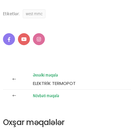
Etiketlər:
west mmc
Əvvəlki məqalə
ELEKTRİK TERMOPOT
Növbəti məqalə
Oxşar məqalələr